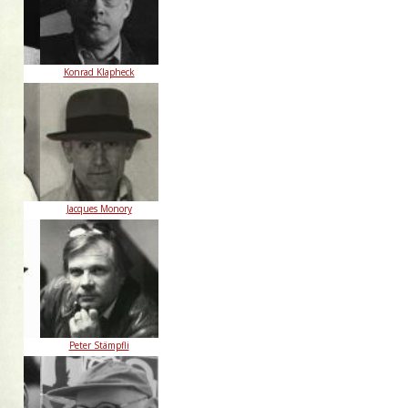
an
Konrad Klapheck
Jacques Monory
guí
Peter Stämpfli