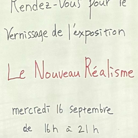
Raymond Hains
Béatrice Helg
Jacques Hérold
Marcel Je
Piotr Kowalski
Marc Le Mené
Alberto Magnelli
Man Ray
Pavlos
Bernard Rancillac
Yvan Salomone
Antonio Se