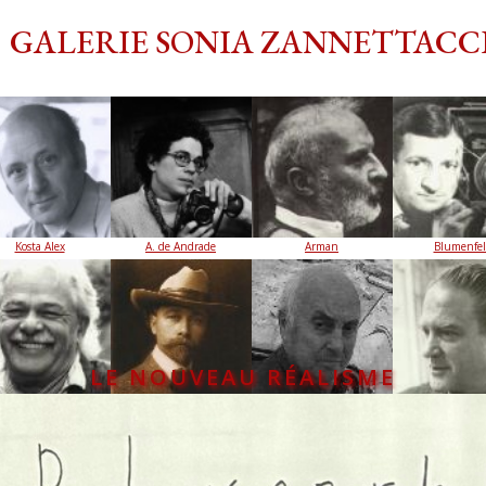
GALERIE SONIA ZANNETTACC
Kosta Alex
A. de Andrade
Arman
Blumenfe
LE NOUVEAU RÉALISME
ohn Chamberlain
Edward S. Curtis
Olivier Debré
Erró