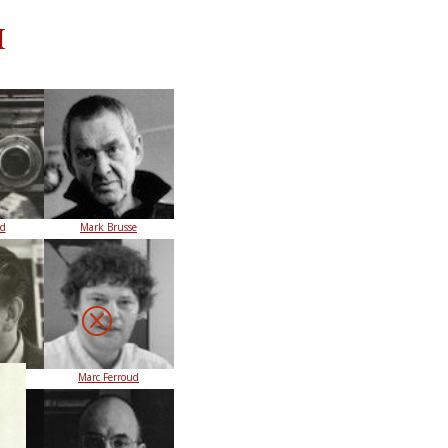
I
ld
Mark Brusse
Q
Marc Ferroud