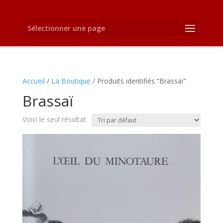
Sélectionner une page
Accueil
/
La Boutique
/ Produits identifiés “Brassaï”
Brassaï
Voici le seul résultat