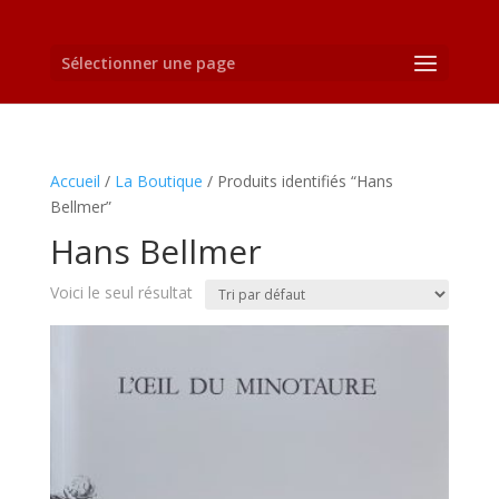
Sélectionner une page
Accueil
/
La Boutique
/ Produits identifiés “Hans
Bellmer”
Hans Bellmer
Voici le seul résultat