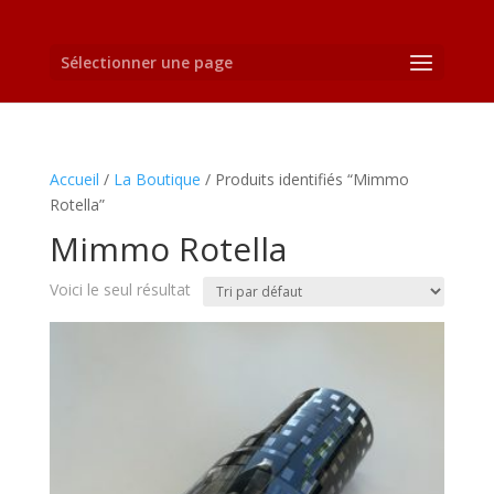
Sélectionner une page
Accueil
/
La Boutique
/ Produits identifiés “Mimmo
Rotella”
Mimmo Rotella
Voici le seul résultat