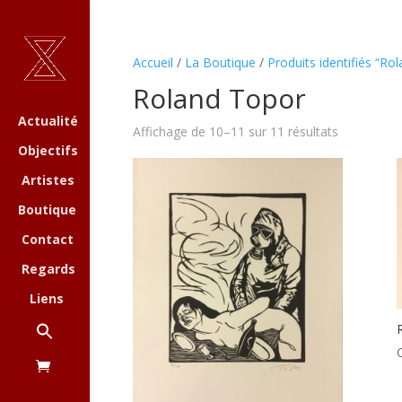
Accueil
/
La Boutique
/
Produits identifiés “Ro
Roland Topor
Actualité
Affichage de 10–11 sur 11 résultats
Objectifs
Artistes
Boutique
Contact
Regards
Liens