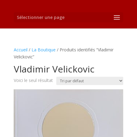
Sélectionner une page
Accueil
/
La Boutique
/ Produits identifiés “Vladimir
Velickovic”
Vladimir Velickovic
Voici le seul résultat