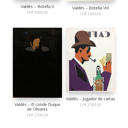
Valdés – Botella V
Valdés – Botella VIII
CHF
3'000.00
CHF
3'000.00
Valdés – Jugador de cartas
Valdés – El conde Duque
CHF
2'500.00
de Olivares
CHF
2'500.00