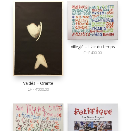
Villeglé – L’air du temps
CHF
400.00
Valdés – Orante
CHF
4'000.00