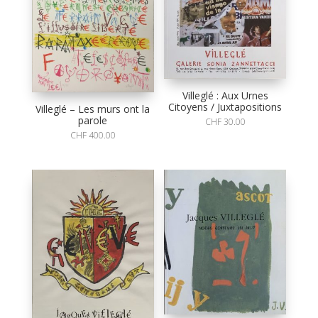
Villeglé : Aux Urnes
Citoyens / Juxtapositions
Villeglé – Les murs ont la
parole
CHF
30.00
CHF
400.00