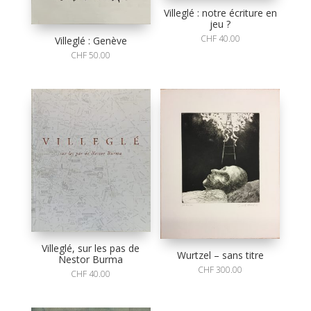
Villeglé : notre écriture en
jeu ?
CHF
40.00
Villeglé : Genève
CHF
50.00
Villeglé, sur les pas de
Wurtzel – sans titre
Nestor Burma
CHF
300.00
CHF
40.00