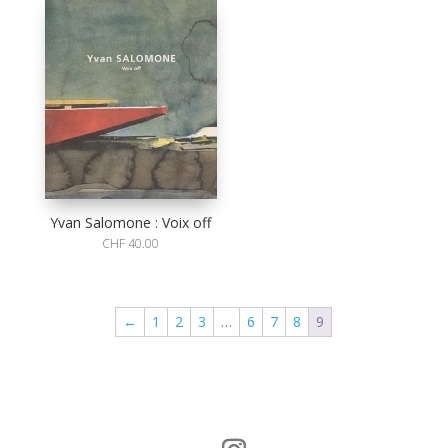
Yvan Salomone : Voix off
CHF
40.00
←
1
2
3
…
6
7
8
9