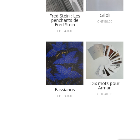
Gilioli
Fred Stein : Les
penchants de
CHF
50.00
Fred Stein
CHF
40.00
Dix mots pour
Arman
Fassianos
CHF
40.00
CHF
30.00