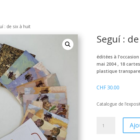
í : de six à huit
Seguí : de
éditées à l’occasion
mai 2004 , 18 carte
plastique transpar
CHF
30.00
Catalogue de l’exposit
quantité
Ajo
de
Seguí