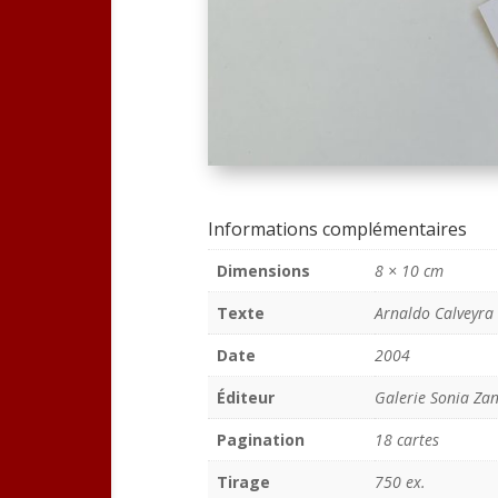
Informations complémentaires
Dimensions
8 × 10 cm
Texte
Arnaldo Calveyra :
Date
2004
Éditeur
Galerie Sonia Zan
Pagination
18 cartes
Tirage
750 ex.