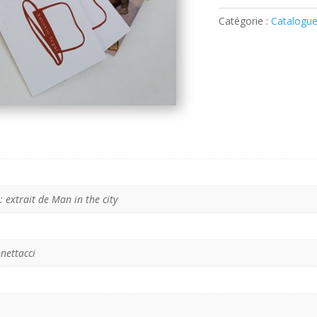
:
de
Catégorie :
Catalogu
six
à
huit
 extrait de Man in the city
nettacci