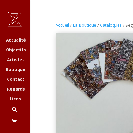
Accueil
/
La Boutique
/
Catalogues
/ Segu
Actualité
Objectifs
Artistes
Boutique
Contact
Regards
Liens