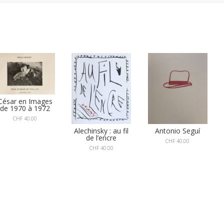
César en Images
de 1970 à 1972
CHF
40.00
Alechinsky : au fil
Antonio Seguí
de l’encre
CHF
40.00
CHF
40.00