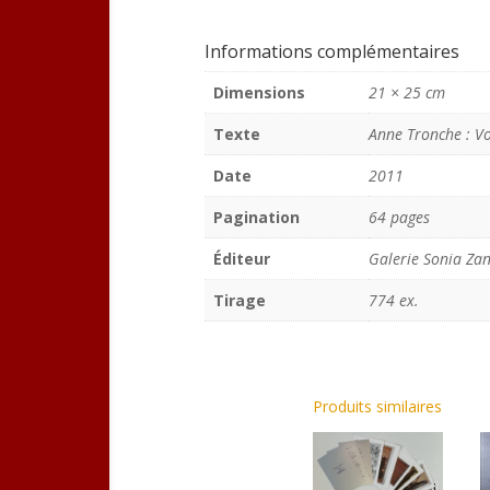
Informations complémentaires
Dimensions
21 × 25 cm
Texte
Anne Tronche : Vo
Date
2011
Pagination
64 pages
Éditeur
Galerie Sonia Zan
Tirage
774 ex.
Produits similaires