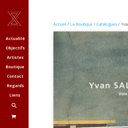
Accueil
/
La Boutique
/
Catalogues
/ Yva
Actualité
Objectifs
Artistes
Boutique
Contact
Regards
Liens