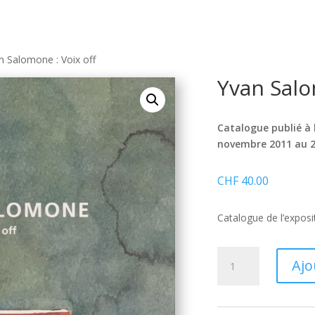
n Salomone : Voix off
Yvan Salo
Catalogue publié à 
novembre 2011 au 21
CHF
40.00
Catalogue de l’expos
quantité
Ajo
de
Yvan
Salomone