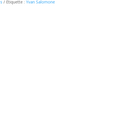
es
Étiquette :
Yvan Salomone