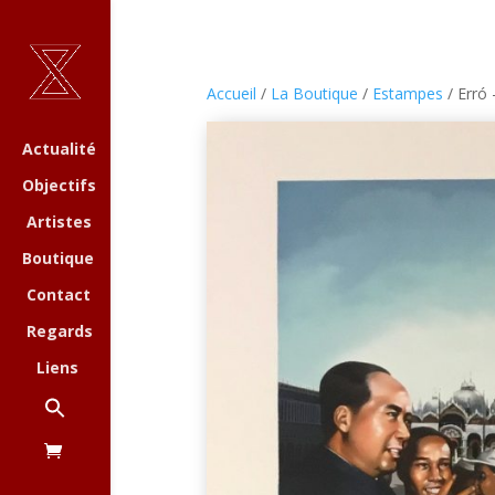
Accueil
/
La Boutique
/
Estampes
/ Erró
Actualité
Objectifs
Artistes
Boutique
Contact
Regards
Liens