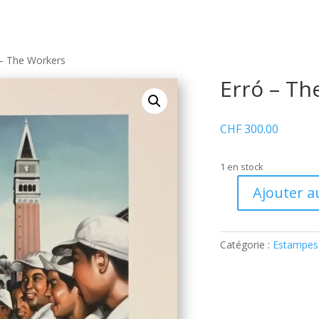
 – The Workers
Erró – Th
CHF
300.00
1 en stock
Ajouter a
quantité
de
Erró
Catégorie :
Estampes
–
The
Workers