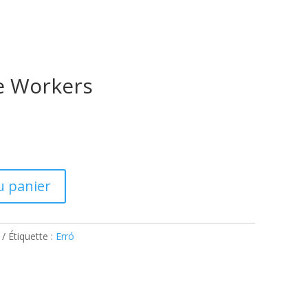
e Workers
u panier
Étiquette :
Erró