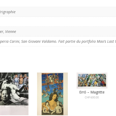
érigraphie
ger, Vienne
eria Carini, San Giovani Valdamo. Fait partie du portfolio Mao’s Last V
Erró – Magritte
CHF
600.00