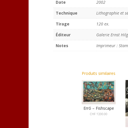
Date
2002
Technique
Lithographie et s
Tirage
120 ex.
Éditeur
Galerie Ernst Hil
Notes
Imprimeur : Stamp
Produits similaires
Erró – Fishscape
CHF
1'200.00