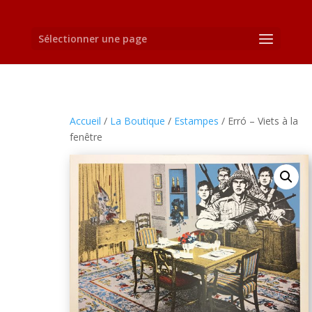
Sélectionner une page
Accueil
/
La Boutique
/
Estampes
/ Erró – Viets à la
fenêtre