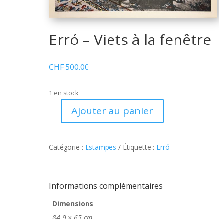
Erró – Viets à la fenêtre
CHF
500.00
1 en stock
Ajouter au panier
quantité
de
Erró
Catégorie :
Estampes
Étiquette :
Erró
–
Viets
à
la
Informations complémentaires
fenêtre
Dimensions
84.9 × 65 cm