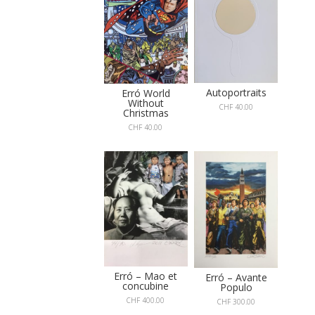
Autoportraits
Erró World
Without
CHF
40.00
Christmas
CHF
40.00
Erró – Mao et
Erró – Avante
concubine
Populo
CHF
400.00
CHF
300.00