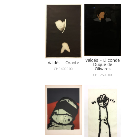
Valdés – El conde
Valdés – Orante
Duque de
Olivares
CHF
4'000.00
CHF
2'500.00