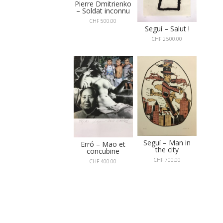
Pierre Dmitrienko
– Soldat inconnu
CHF
500.00
Seguí – Salut !
CHF
2'500.00
Seguí – Man in
Erró – Mao et
the city
concubine
CHF
700.00
CHF
400.00