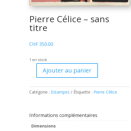
Pierre Célice – sans
titre
CHF
350.00
1 en stock
Ajouter au panier
quantité
de
Pierre
Catégorie :
Estampes
Étiquette :
Pierre Célice
Célice
–
sans
titre
Informations complémentaires
Dimensions