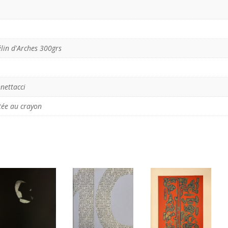
élin d'Arches 300grs
nettacci
tée au crayon