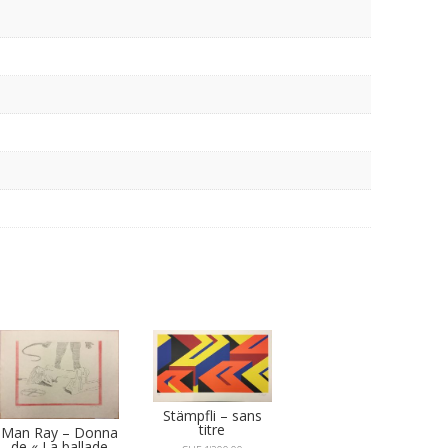
Stämpfli – sans
titre
Man Ray – Donna
de « La ballade