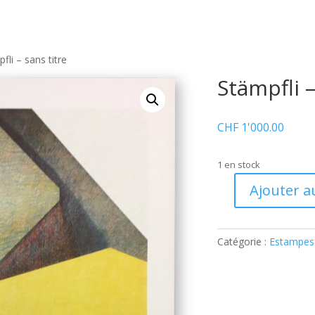
fli – sans titre
Stämpfli –
CHF
1'000.00
1 en stock
Ajouter a
quantité
de
Stämpfli
Catégorie :
Estampes
–
sans
titre