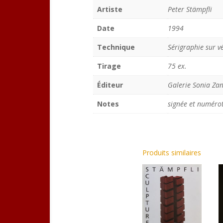
Artiste
Peter Stämpfli
Date
1994
Technique
Sérigraphie sur v
Tirage
75 ex.
Éditeur
Galerie Sonia Zan
Notes
signée et numéro
Produits similaires