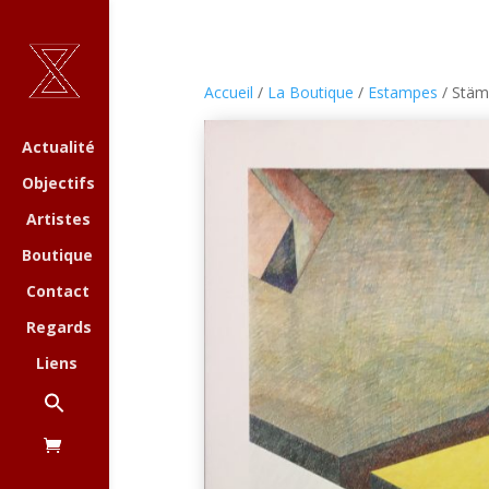
Accueil
/
La Boutique
/
Estampes
/ Stämp
Actualité
Objectifs
Artistes
Boutique
Contact
Regards
Liens