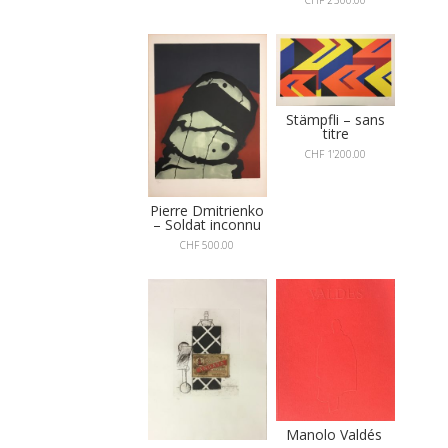
Stämpfli – sans
titre
CHF
1'200.00
Pierre Dmitrienko
– Soldat inconnu
CHF
500.00
Manolo Valdés