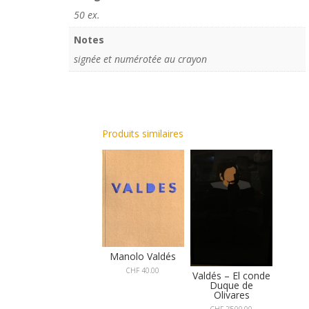
50 ex.
Notes
signée et numérotée au crayon
Produits similaires
Manolo Valdés
CHF
40.00
Valdés – El conde
Duque de
Olivares
CHF
2'500.00