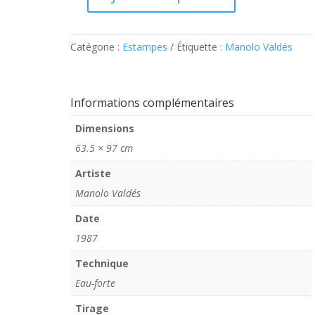
quantité
de
Valdés
Catégorie :
Estampes
Étiquette :
Manolo Valdés
–
Bonete
Informations complémentaires
Dimensions
63.5 × 97 cm
Artiste
Manolo Valdés
Date
1987
Technique
Eau-forte
Tirage