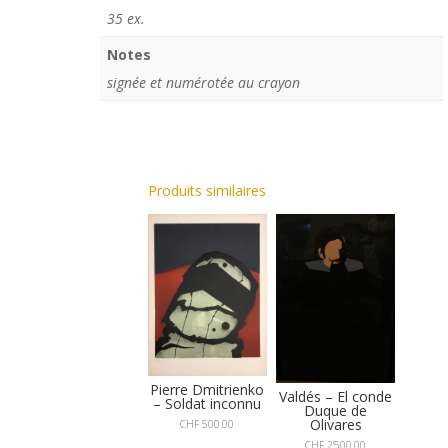
35 ex.
Notes
signée et numérotée au crayon
Produits similaires
Pierre Dmitrienko
Valdés – El conde
– Soldat inconnu
Duque de
Olivares
CHF
500.00
CHF
2'500.00