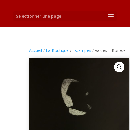
Sélectionner une page
Accueil
/
La Boutique
/
Estampes
/ Valdés – Bonete