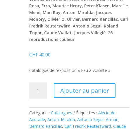
Rosa, Erro, Maurice Henry, Peter Klasen, Marc Le
Mené, Man Ray, Antoni Miralda, Jacques
Monory, Olivier O. Olivier, Bernard Rancillac, Carl
Fredrik Reuterswärd, Antonio Segui, Roland
Topor, Caude Viallat, Jacques Villeglé. 26
reproductions couleur
CHF
40.00
Catalogue de l’exposition « Feu à volonté »
quantité
Ajouter au panier
de
Feu
à
volonté
Catégorie :
Catalogues
Étiquettes :
Alécio de
Andrade
,
Antoni Miralda
,
Antonio Seguí
,
Arman
,
Bernard Rancillac
,
Carl Fredrik Reuterswärd
,
Claude