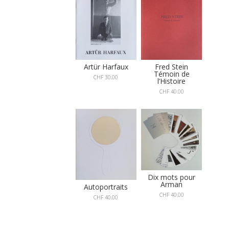
Artür Harfaux
Fred Stein
Témoin de
CHF
30.00
l’Histoire
CHF
40.00
Dix mots pour
Arman
Autoportraits
CHF
40.00
CHF
40.00