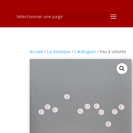
Sélectionner une page
Accueil
/
La Boutique
/
Catalogues
/ Feu à volonté