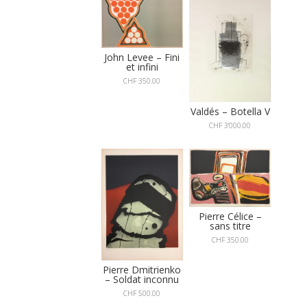
John Levee – Fini
et infini
CHF
350.00
Valdés – Botella V
CHF
3'000.00
Pierre Célice –
sans titre
CHF
350.00
Pierre Dmitrienko
– Soldat inconnu
CHF
500.00