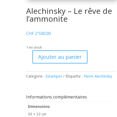
Alechinsky – Le rêve de
l’ammonite
CHF
2'500.00
1 en stock
Ajouter au panier
quantité
de
Alechinsky
Catégorie :
Estampes
Étiquette :
Pierre Alechinsky
–
Le
rêve
de
Informations complémentaires
l'ammonite
Dimensions
50 × 33 cm