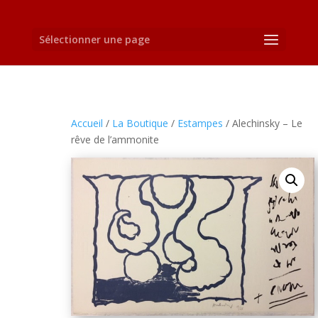
Sélectionner une page
Accueil
/
La Boutique
/
Estampes
/ Alechinsky – Le
rêve de l’ammonite