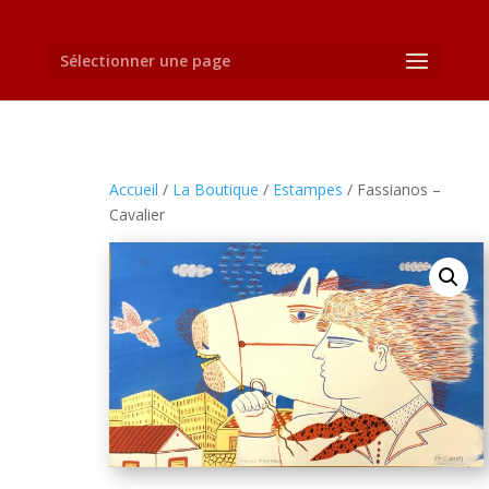
Sélectionner une page
Accueil
/
La Boutique
/
Estampes
/ Fassianos –
Cavalier