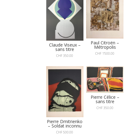
Paul Citroën –
Claude Viseux –
Métropolis
sans titre
CHF
1'500.00
CHF
350.00
Pierre Célice –
sans titre
CHF
350.00
Pierre Dmitrienko
– Soldat inconnu
CHF
500.00