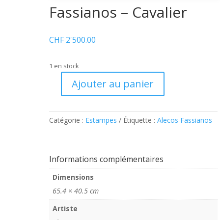
Fassianos – Cavalier
CHF
2'500.00
1 en stock
Ajouter au panier
quantité
de
Fassianos
Catégorie :
Estampes
Étiquette :
Alecos Fassianos
–
Cavalier
Informations complémentaires
Dimensions
65.4 × 40.5 cm
Artiste