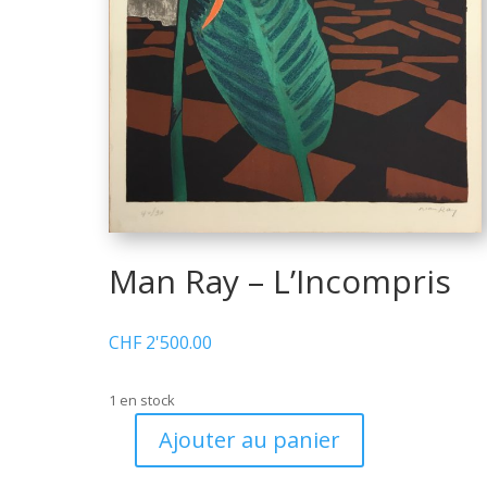
Man Ray – L’Incompris
CHF
2'500.00
1 en stock
Ajouter au panier
quantité
de