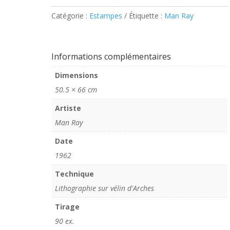
Man
Catégorie :
Estampes
Étiquette :
Man Ray
Ray
–
L'Incompris
Informations complémentaires
Dimensions
50.5 × 66 cm
Artiste
Man Ray
Date
1962
Technique
Lithographie sur vélin d'Arches
Tirage
90 ex.