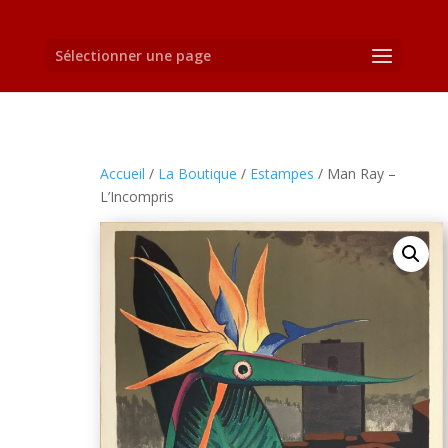
Sélectionner une page
Accueil
/
La Boutique
/
Estampes
/ Man Ray –
L’Incompris