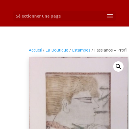
Sélectionner une page
Accueil
/
La Boutique
/
Estampes
/ Fassianos – Profil