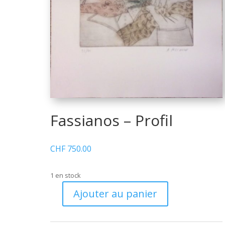
Fassianos – Profil
CHF
750.00
1 en stock
Ajouter au panier
quantité
de
Fassianos