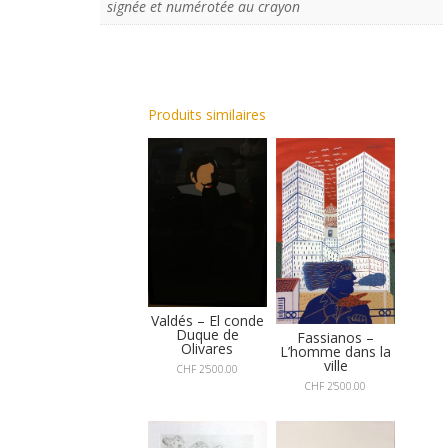
signée et numérotée au crayon
Produits similaires
Valdés – El conde
Duque de
Fassianos –
Olivares
L’homme dans la
ville
CHF
2'500.00
CHF
2'500.00