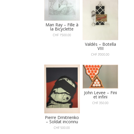
Man Ray – Fille à
la Bicyclette
CHF
1'500.00
Valdés – Botella
VIII
CHF
3'000.00
John Levee – Fini
et infini
CHF
350.00
Pierre Dmitrienko
– Soldat inconnu
CHF
500.00