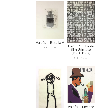
Valdés – Botella V
Erró – Affiche du
CHF
3'000.00
film Grimace
(1964-1967)
CHF
150.00
Valdés – Jugador