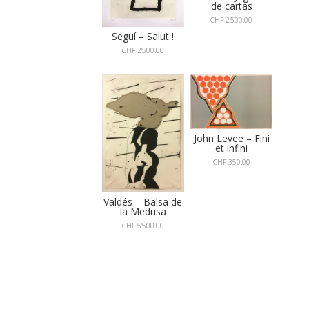
de cartas
CHF
2'500.00
Seguí – Salut !
CHF
2'500.00
John Levee – Fini
et infini
CHF
350.00
Valdés – Balsa de
la Medusa
CHF
5'500.00