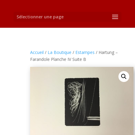
Sélectionner une page
Accueil
/
La Boutique
/
Estampes
/ Hartung –
Farandole Planche IV Suite B