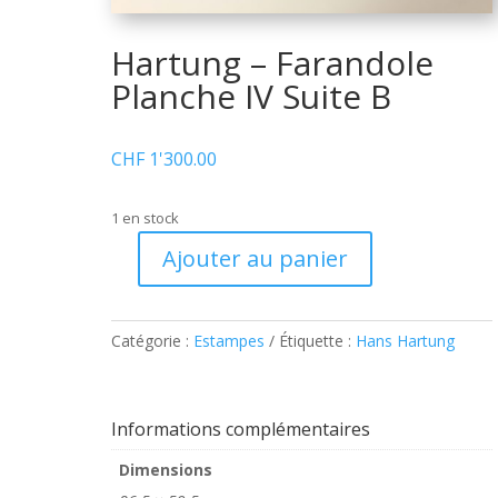
Hartung – Farandole
Planche IV Suite B
CHF
1'300.00
1 en stock
Ajouter au panier
quantité
de
Hartung
Catégorie :
Estampes
Étiquette :
Hans Hartung
–
Farandole
Planche
IV
Informations complémentaires
Suite
Dimensions
B