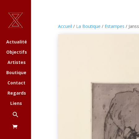
Accueil
/
La Boutique
/
Estampes
/ Janss
Actualité
Objectifs
Artistes
Boutique
Contact
Regards
Liens