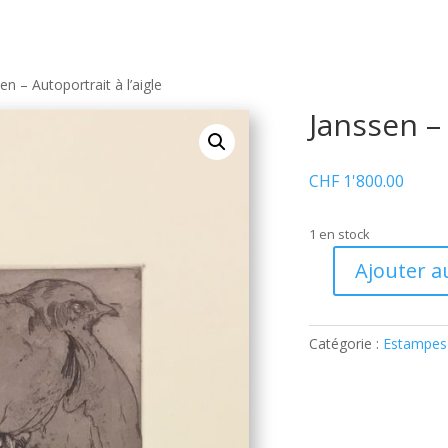
en – Autoportrait à l’aigle
Janssen – 
CHF
1'800.00
1 en stock
Ajouter a
quantité
de
Janssen
Catégorie :
Estampes
–
Autoportrait
à
l'aigle