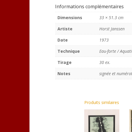
Informations complémentaires
Dimensions
33 × 51.3 cm
Artiste
Horst Janssen
Date
1973
Technique
Eau-forte / Aquat
Tirage
30 ex.
Notes
signée et numéro
Produits similaires