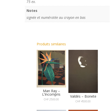
75 ex.
Notes
signée et numérotée au crayon en bas
Produits similaires
Man Ray –
L’Incompris
Valdés – Bonete
CHF
2'500.00
CHF
4'500.00