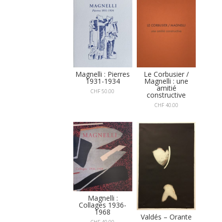
Le Corbusier /
Magnelli : Pierres
Magnelli : une
1931-1934
amitié
CHF
50.00
constructive
CHF
40.00
Magnelli :
Collages 1936-
1968
Valdés – Orante