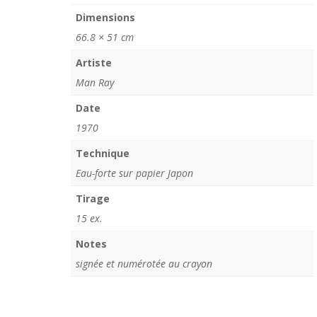
"La
Dimensions
ballade
des
66.8 × 51 cm
dames
Artiste
hors
Man Ray
du
temps
Date
1970
Technique
Eau-forte sur papier Japon
Tirage
15 ex.
Notes
signée et numérotée au crayon