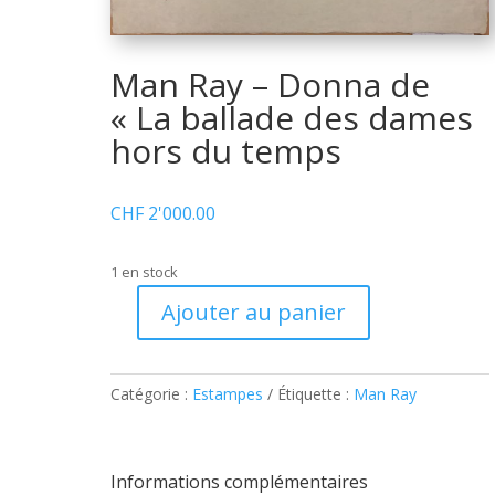
Man Ray – Donna de
« La ballade des dames
hors du temps
CHF
2'000.00
1 en stock
Ajouter au panier
quantité
de
Man
Catégorie :
Estampes
Étiquette :
Man Ray
Ray
–
Donna
de
Informations complémentaires