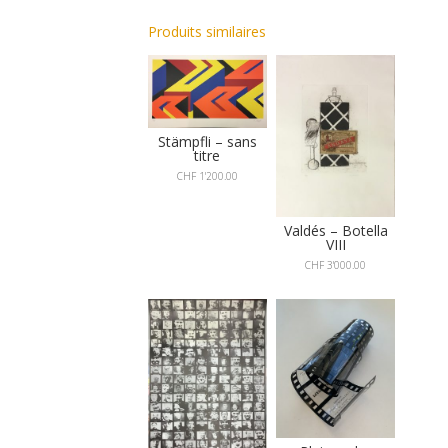
Produits similaires
Stämpfli – sans
titre
CHF
1'200.00
Valdés – Botella
VIII
CHF
3'000.00