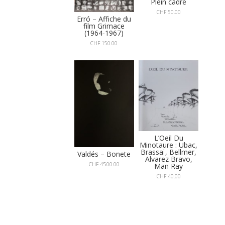
Plein cadre
CHF
50.00
Erró – Affiche du
film Grimace
(1964-1967)
CHF
150.00
L’Oeil Du
Minotaure : Ubac,
Brassaï, Bellmer,
Valdés – Bonete
Alvarez Bravo,
CHF
4'500.00
Man Ray
CHF
40.00