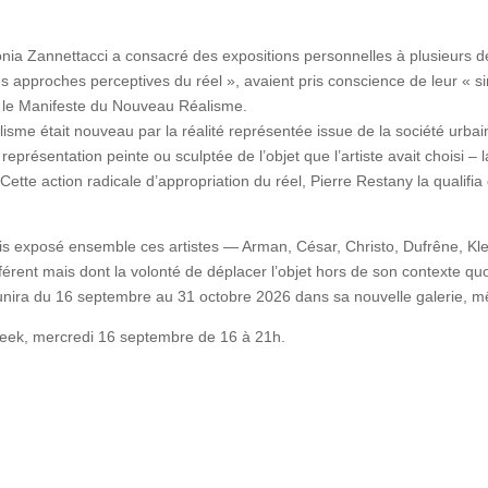
nia Zannettacci a consacré des expositions personnelles à plusieurs de 
es approches perceptives du réel », avaient pris conscience de leur « sin
, le Manifeste du Nouveau Réalisme.
lisme était nouveau par la réalité représentée issue de la société ur
eprésentation peinte ou sculptée de l’objet que l’artiste avait choisi – l
Cette action radicale d’appropriation du réel, Pierre Restany la qualifi
 exposé ensemble ces artistes — Arman, César, Christo, Dufrêne, Klein,
fférent mais dont la volonté de déplacer l’objet hors de son contexte qu
unira du 16 septembre au 31 octobre 2026 dans sa nouvelle galerie, 
Week, mercredi 16 septembre de 16 à 21h.