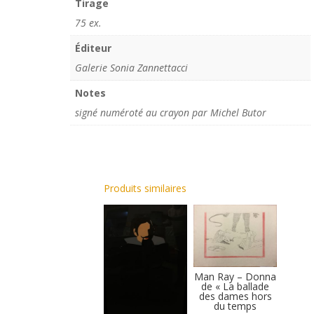
Tirage
75 ex.
Éditeur
Galerie Sonia Zannettacci
Notes
signé numéroté au crayon par Michel Butor
Produits similaires
Man Ray – Donna
de « La ballade
des dames hors
du temps