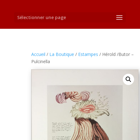
Sélectionner une page
Accueil
/
La Boutique
/
Estampes
/ Hérold /Butor –
Pulcinella