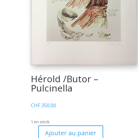
Hérold /Butor –
Pulcinella
CHF
350.00
1 en stock
Ajouter au panier
quantité