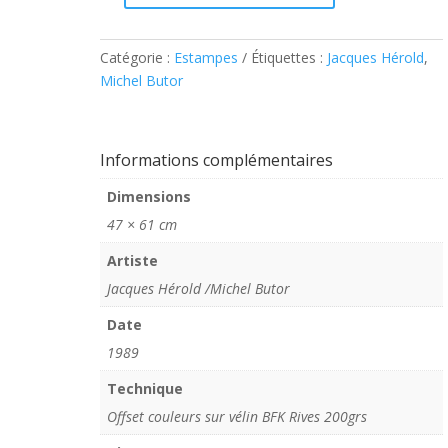
de
Hérold
Catégorie :
Estampes
Étiquettes :
Jacques Hérold
,
/Butor
Michel Butor
–
Pulcinella
Informations complémentaires
Dimensions
47 × 61 cm
Artiste
Jacques Hérold /Michel Butor
Date
1989
Technique
Offset couleurs sur vélin BFK Rives 200grs