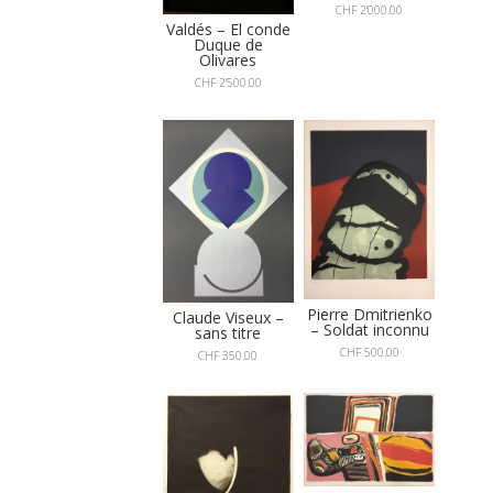
CHF
2'000.00
Valdés – El conde
Duque de
Olivares
CHF
2'500.00
Pierre Dmitrienko
Claude Viseux –
– Soldat inconnu
sans titre
CHF
500.00
CHF
350.00