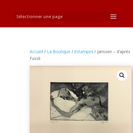
Sélectionner une page
Accueil
/
La Boutique
/
Estampes
/ Janssen – d’après
Fussli