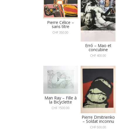
Pierre Célice –
sans titre
CHF
350.00
Erró – Mao et
concubine
CHF
400.00
Man Ray – Fille à
la Bicyclette
CHF
1'500.00
Pierre Dmitrienko
– Soldat inconnu
CHF
500.00