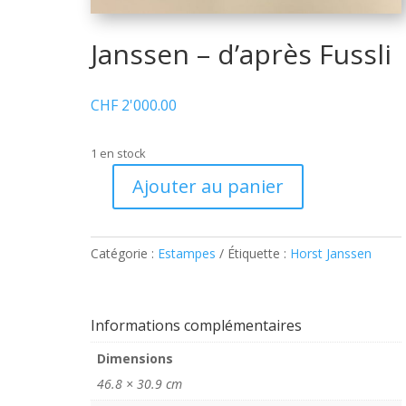
Janssen – d’après Fussli
CHF
2'000.00
1 en stock
Ajouter au panier
quantité
de
Janssen
Catégorie :
Estampes
Étiquette :
Horst Janssen
–
d'après
Fussli
Informations complémentaires
Dimensions
46.8 × 30.9 cm