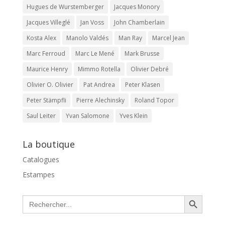
Hugues de Wurstemberger
Jacques Monory
Jacques Villeglé
Jan Voss
John Chamberlain
Kosta Alex
Manolo Valdés
Man Ray
Marcel Jean
Marc Ferroud
Marc Le Mené
Mark Brusse
Maurice Henry
Mimmo Rotella
Olivier Debré
Olivier O. Olivier
Pat Andrea
Peter Klasen
Peter Stämpfli
Pierre Alechinsky
Roland Topor
Saul Leiter
Yvan Salomone
Yves Klein
La boutique
Catalogues
Estampes
Search Button
Search
for: