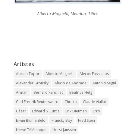
Alberto Magnelli, Meudon, 1969
Artistes
Abram Topor
Alberto Magnelli
Alecos Fassianos
Alexander Gronsky
Alécio de Andrade
Antonio Seguí
Arman
Bernard Rancillac
Béatrice Helg
Carl Fredrik Reuterswärd
Christo
Claude Viallat
César
Edward S. Curtis
Erik Dietman
Erró
Erwin Blumenfeld
Francky Boy
Fred Stein
Hervé Télémaque
Horst Janssen