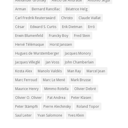
Alexander Gronsky
Alécio de Andrade
Antonio Seguí
Arman
Bernard Rancillac
Béatrice Helg
Carl Fredrik Reuterswärd
Christo
Claude Viallat
César
Edward S. Curtis
Erik Dietman
Erró
Erwin Blumenfeld
Francky Boy
Fred Stein
Hervé Télémaque
Horst Janssen
Hugues de Wurstemberger
Jacques Monory
Jacques Villeglé
Jan Voss
John Chamberlain
Kosta Alex
Manolo Valdés
Man Ray
Marcel Jean
Marc Ferroud
Marc Le Mené
Mark Brusse
Maurice Henry
Mimmo Rotella
Olivier Debré
Olivier O. Olivier
Pat Andrea
Peter Klasen
Peter Stämpfli
Pierre Alechinsky
Roland Topor
Saul Leiter
Yvan Salomone
Yves Klein