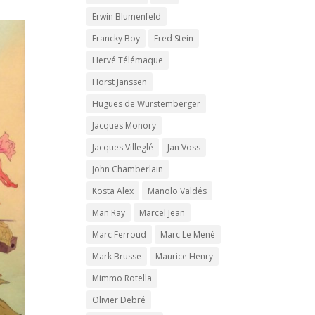
Erwin Blumenfeld
Francky Boy
Fred Stein
Hervé Télémaque
Horst Janssen
Hugues de Wurstemberger
Jacques Monory
Jacques Villeglé
Jan Voss
John Chamberlain
Kosta Alex
Manolo Valdés
Man Ray
Marcel Jean
Marc Ferroud
Marc Le Mené
Mark Brusse
Maurice Henry
Mimmo Rotella
Olivier Debré