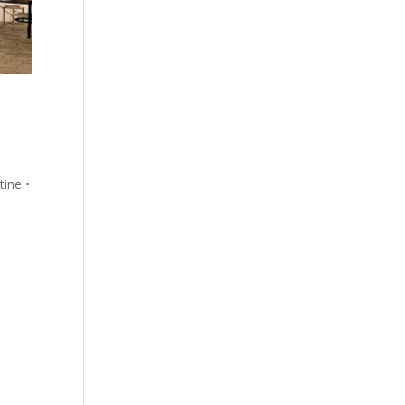
ine •