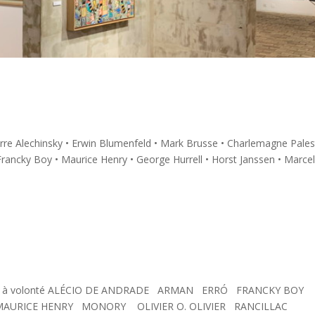
re Alechinsky • Erwin Blumenfeld • Mark Brusse • Charlemagne Palest
 Francky Boy • Maurice Henry • George Hurrell • Horst Janssen • Marcel
eu à volonté ALÉCIO DE ANDRADE ARMAN ERRÓ FRANCKY BOY
URICE HENRY MONORY OLIVIER O. OLIVIER RANCILLAC