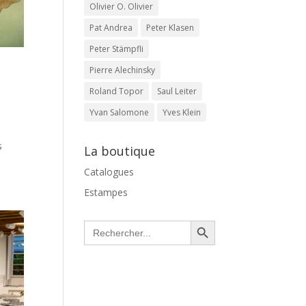
Olivier O. Olivier
Pat Andrea
Peter Klasen
Peter Stämpfli
Pierre Alechinsky
Roland Topor
Saul Leiter
Yvan Salomone
Yves Klein
s
La boutique
Catalogues
Estampes
Search Button
Search
for: