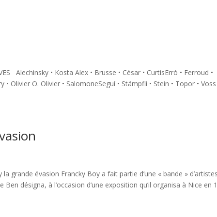
Alechinsky • Kosta Alex • Brusse • César • CurtisErró • Ferroud •
 Olivier O. Olivier • SalomoneSeguí • Stämpfli • Stein • Topor • Voss
évasion
 grande évasion Francky Boy a fait partie d’une « bande » d’artiste
e Ben désigna, à l’occasion d’une exposition qu’il organisa à Nice en 