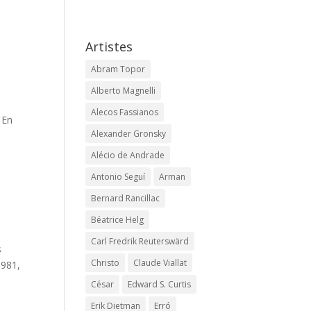
Artistes
Abram Topor
Alberto Magnelli
Alecos Fassianos
 En
Alexander Gronsky
Alécio de Andrade
Antonio Seguí
Arman
Bernard Rancillac
Béatrice Helg
Carl Fredrik Reuterswärd
s
Christo
Claude Viallat
1981,
César
Edward S. Curtis
Erik Dietman
Erró