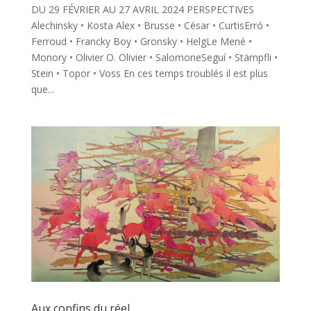
DU 29 FÉVRIER AU 27 AVRIL 2024 PERSPECTIVES
Alechinsky • Kosta Alex • Brusse • César • CurtisErró •
Ferroud • Francky Boy • Gronsky • HelgLe Mené •
Monory • Olivier O. Olivier • SalomoneSeguí • Stämpfli •
Stein • Topor • Voss En ces temps troublés il est plus
que...
Aux confins du réel