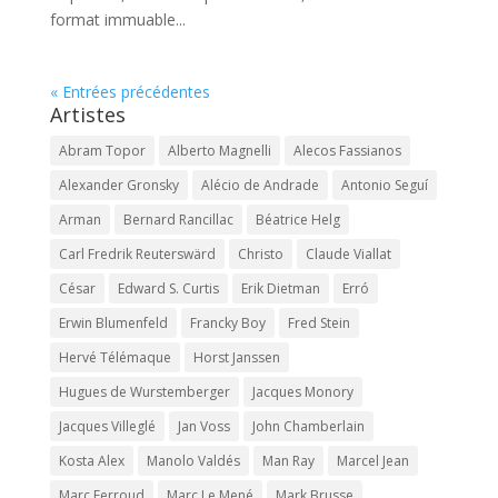
format immuable...
« Entrées précédentes
Artistes
Abram Topor
Alberto Magnelli
Alecos Fassianos
Alexander Gronsky
Alécio de Andrade
Antonio Seguí
Arman
Bernard Rancillac
Béatrice Helg
Carl Fredrik Reuterswärd
Christo
Claude Viallat
César
Edward S. Curtis
Erik Dietman
Erró
Erwin Blumenfeld
Francky Boy
Fred Stein
Hervé Télémaque
Horst Janssen
Hugues de Wurstemberger
Jacques Monory
Jacques Villeglé
Jan Voss
John Chamberlain
Kosta Alex
Manolo Valdés
Man Ray
Marcel Jean
Marc Ferroud
Marc Le Mené
Mark Brusse