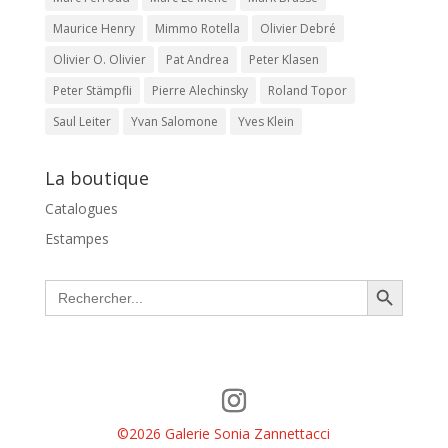
Maurice Henry
Mimmo Rotella
Olivier Debré
Olivier O. Olivier
Pat Andrea
Peter Klasen
Peter Stämpfli
Pierre Alechinsky
Roland Topor
Saul Leiter
Yvan Salomone
Yves Klein
La boutique
Catalogues
Estampes
Search Button
Search
for:
©2026 Galerie Sonia Zannettacci