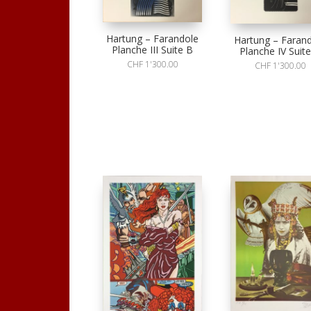
Hartung – Farandole
Hartung – Faran
Planche III Suite B
Planche IV Suit
CHF
1'300.00
CHF
1'300.00