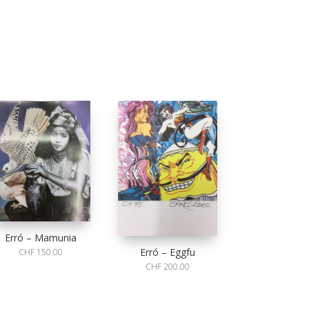
Erró – Mamunia
Erró – Eggfu
CHF
150.00
CHF
200.00