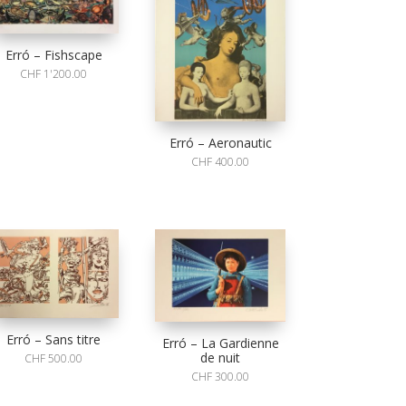
Erró – Fishscape
CHF
1'200.00
Erró – Aeronautic
CHF
400.00
Erró – Sans titre
Erró – La Gardienne
de nuit
CHF
500.00
CHF
300.00