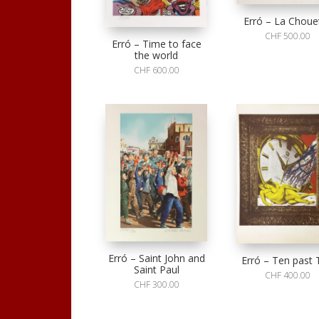
Erró – La Choue
CHF
500.00
Erró – Time to face
the world
CHF
600.00
Erró – Saint John and
Erró – Ten past 
Saint Paul
CHF
400.00
CHF
300.00