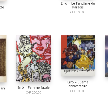
Erró – Le Fantôme du
Paradis
tte
CHF
500.00
Erró – 50ème
anniversaire
Erró – Femme fatale
Ten
CHF
300.00
CHF
200.00