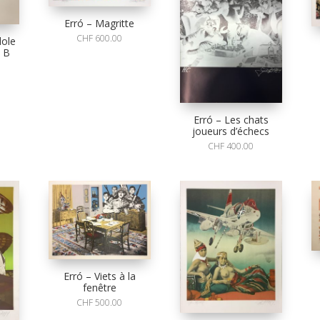
Erró – Magritte
CHF
600.00
dole
e B
Erró – Les chats
joueurs d’échecs
CHF
400.00
Erró – Viets à la
fenêtre
CHF
500.00