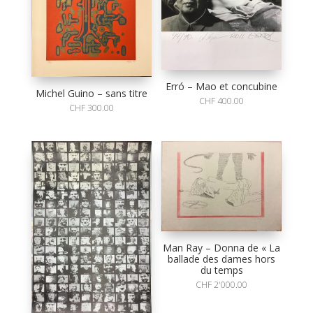
Erró – Mao et concubine
Michel Guino – sans titre
CHF
400.00
CHF
300.00
Man Ray – Donna de « La
ballade des dames hors
du temps
CHF
2'000.00