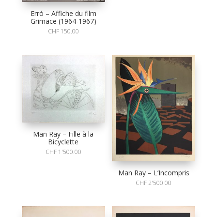
Erró – Affiche du film
Grimace (1964-1967)
CHF
150.00
Man Ray – Fille à la
Bicyclette
CHF
1'500.00
Man Ray – L’Incompris
CHF
2'500.00