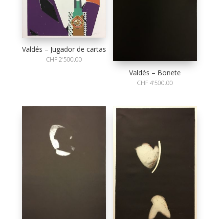
Valdés – Jugador de cartas
CHF
2'500.00
Valdés – Bonete
CHF
4'500.00