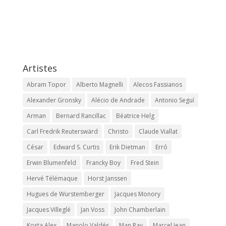
Artistes
Abram Topor
Alberto Magnelli
Alecos Fassianos
Alexander Gronsky
Alécio de Andrade
Antonio Seguí
Arman
Bernard Rancillac
Béatrice Helg
Carl Fredrik Reuterswärd
Christo
Claude Viallat
César
Edward S. Curtis
Erik Dietman
Erró
Erwin Blumenfeld
Francky Boy
Fred Stein
Hervé Télémaque
Horst Janssen
Hugues de Wurstemberger
Jacques Monory
Jacques Villeglé
Jan Voss
John Chamberlain
Kosta Alex
Manolo Valdés
Man Ray
Marcel Jean