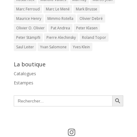
Marc Ferroud
Marc Le Mené
Mark Brusse
Maurice Henry
Mimmo Rotella
Olivier Debré
Olivier O. Olivier
Pat Andrea
Peter Klasen
Peter Stämpfli
Pierre Alechinsky
Roland Topor
Saul Leiter
Yvan Salomone
Yves Klein
La boutique
Catalogues
Estampes
Search Button
Search
for: