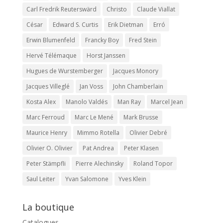
Carl Fredrik Reuterswärd
Christo
Claude Viallat
César
Edward S. Curtis
Erik Dietman
Erró
Erwin Blumenfeld
Francky Boy
Fred Stein
Hervé Télémaque
Horst Janssen
Hugues de Wurstemberger
Jacques Monory
Jacques Villeglé
Jan Voss
John Chamberlain
Kosta Alex
Manolo Valdés
Man Ray
Marcel Jean
Marc Ferroud
Marc Le Mené
Mark Brusse
Maurice Henry
Mimmo Rotella
Olivier Debré
Olivier O. Olivier
Pat Andrea
Peter Klasen
Peter Stämpfli
Pierre Alechinsky
Roland Topor
Saul Leiter
Yvan Salomone
Yves Klein
La boutique
Catalogues