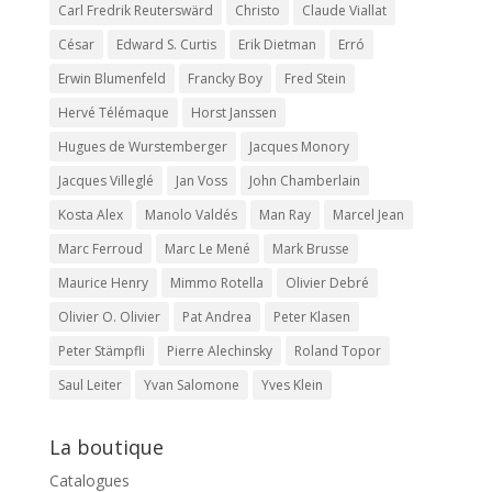
Carl Fredrik Reuterswärd
Christo
Claude Viallat
César
Edward S. Curtis
Erik Dietman
Erró
Erwin Blumenfeld
Francky Boy
Fred Stein
Hervé Télémaque
Horst Janssen
Hugues de Wurstemberger
Jacques Monory
Jacques Villeglé
Jan Voss
John Chamberlain
Kosta Alex
Manolo Valdés
Man Ray
Marcel Jean
Marc Ferroud
Marc Le Mené
Mark Brusse
Maurice Henry
Mimmo Rotella
Olivier Debré
Olivier O. Olivier
Pat Andrea
Peter Klasen
Peter Stämpfli
Pierre Alechinsky
Roland Topor
Saul Leiter
Yvan Salomone
Yves Klein
La boutique
Catalogues