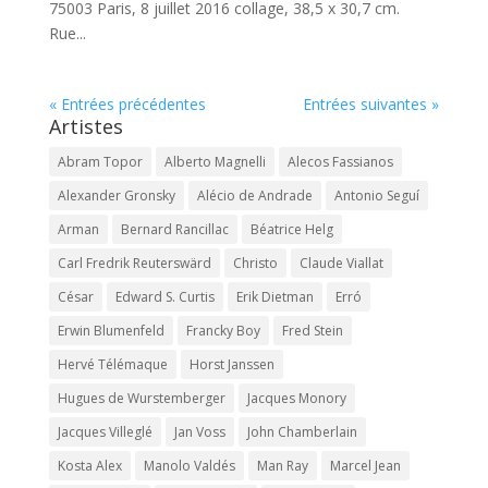
75003 Paris, 8 juillet 2016 collage, 38,5 x 30,7 cm.
Rue...
« Entrées précédentes
Entrées suivantes »
Artistes
Abram Topor
Alberto Magnelli
Alecos Fassianos
Alexander Gronsky
Alécio de Andrade
Antonio Seguí
Arman
Bernard Rancillac
Béatrice Helg
Carl Fredrik Reuterswärd
Christo
Claude Viallat
César
Edward S. Curtis
Erik Dietman
Erró
Erwin Blumenfeld
Francky Boy
Fred Stein
Hervé Télémaque
Horst Janssen
Hugues de Wurstemberger
Jacques Monory
Jacques Villeglé
Jan Voss
John Chamberlain
Kosta Alex
Manolo Valdés
Man Ray
Marcel Jean