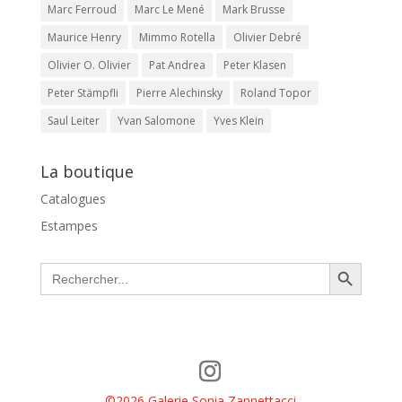
Marc Ferroud
Marc Le Mené
Mark Brusse
Maurice Henry
Mimmo Rotella
Olivier Debré
Olivier O. Olivier
Pat Andrea
Peter Klasen
Peter Stämpfli
Pierre Alechinsky
Roland Topor
Saul Leiter
Yvan Salomone
Yves Klein
La boutique
Catalogues
Estampes
Search Button
Search
for:
©2026 Galerie Sonia Zannettacci