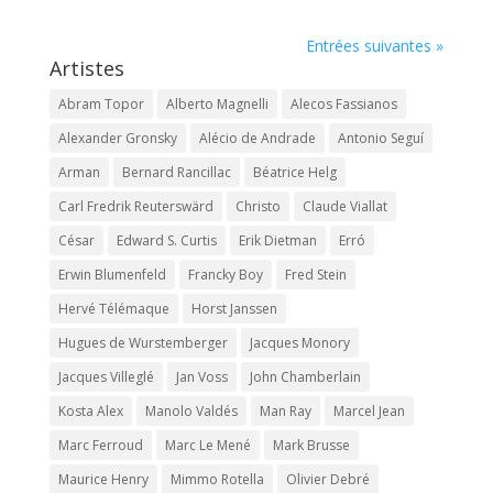
Entrées suivantes »
Artistes
Abram Topor
Alberto Magnelli
Alecos Fassianos
Alexander Gronsky
Alécio de Andrade
Antonio Seguí
Arman
Bernard Rancillac
Béatrice Helg
Carl Fredrik Reuterswärd
Christo
Claude Viallat
César
Edward S. Curtis
Erik Dietman
Erró
Erwin Blumenfeld
Francky Boy
Fred Stein
Hervé Télémaque
Horst Janssen
Hugues de Wurstemberger
Jacques Monory
Jacques Villeglé
Jan Voss
John Chamberlain
Kosta Alex
Manolo Valdés
Man Ray
Marcel Jean
Marc Ferroud
Marc Le Mené
Mark Brusse
Maurice Henry
Mimmo Rotella
Olivier Debré