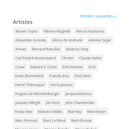
Entrées suivantes »
Artistes
Abram Topor
Alberto Magnelli
Alecos Fassianos
Alexander Gronsky
Alécio de Andrade
Antonio Seguí
Arman
Bernard Rancillac
Béatrice Helg
Carl Fredrik Reuterswärd
Christo
Claude Viallat
César
Edward S. Curtis
Erik Dietman
Erró
Erwin Blumenfeld
Francky Boy
Fred Stein
Hervé Télémaque
Horst Janssen
Hugues de Wurstemberger
Jacques Monory
Jacques Villeglé
Jan Voss
John Chamberlain
Kosta Alex
Manolo Valdés
Man Ray
Marcel Jean
Marc Ferroud
Marc Le Mené
Mark Brusse