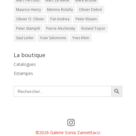
Marc Ferroud
Marc Le Mené
Mark Brusse
Maurice Henry
Mimmo Rotella
Olivier Debré
Olivier O. Olivier
Pat Andrea
Peter Klasen
Peter Stämpfli
Pierre Alechinsky
Roland Topor
Saul Leiter
Yvan Salomone
Yves Klein
La boutique
Catalogues
Estampes
Search Button
Search
for:
©2026 Galerie Sonia Zannettacci