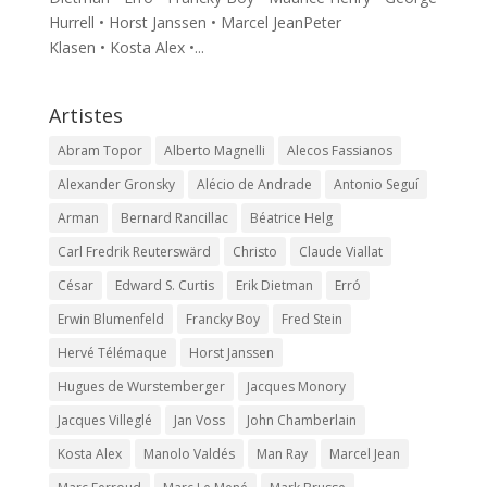
Hurrell • Horst Janssen • Marcel JeanPeter
Klasen • Kosta Alex •...
Artistes
Abram Topor
Alberto Magnelli
Alecos Fassianos
Alexander Gronsky
Alécio de Andrade
Antonio Seguí
Arman
Bernard Rancillac
Béatrice Helg
Carl Fredrik Reuterswärd
Christo
Claude Viallat
César
Edward S. Curtis
Erik Dietman
Erró
Erwin Blumenfeld
Francky Boy
Fred Stein
Hervé Télémaque
Horst Janssen
Hugues de Wurstemberger
Jacques Monory
Jacques Villeglé
Jan Voss
John Chamberlain
Kosta Alex
Manolo Valdés
Man Ray
Marcel Jean