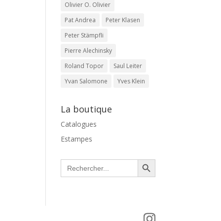
Olivier O. Olivier
Pat Andrea
Peter Klasen
Peter Stämpfli
Pierre Alechinsky
Roland Topor
Saul Leiter
Yvan Salomone
Yves Klein
La boutique
Catalogues
Estampes
Search Button
Search
for: