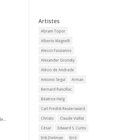
Artistes
Abram Topor
Alberto Magnelli
Alecos Fassianos
Alexander Gronsky
Alécio de Andrade
Antonio Seguí
Arman
Bernard Rancillac
Béatrice Helg
Carl Fredrik Reuterswärd
Christo
Claude Viallat
e...
César
Edward S. Curtis
Erik Dietman
Erró