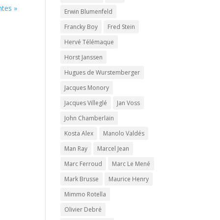
ntes »
Erwin Blumenfeld
Francky Boy
Fred Stein
Hervé Télémaque
Horst Janssen
Hugues de Wurstemberger
Jacques Monory
Jacques Villeglé
Jan Voss
John Chamberlain
Kosta Alex
Manolo Valdés
Man Ray
Marcel Jean
Marc Ferroud
Marc Le Mené
Mark Brusse
Maurice Henry
Mimmo Rotella
Olivier Debré