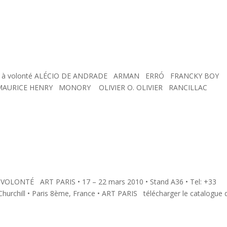
eu à volonté ALÉCIO DE ANDRADE ARMAN ERRÓ FRANCKY BOY
URICE HENRY MONORY OLIVIER O. OLIVIER RANCILLAC
VOLONTÉ ART PARIS • 17 – 22 mars 2010 • Stand A36 • Tel: +33
urchill • Paris 8ème, France • ART PARIS télécharger le catalogue d