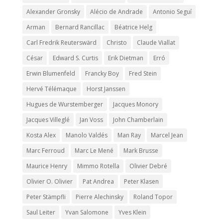
Alexander Gronsky
Alécio de Andrade
Antonio Seguí
Arman
Bernard Rancillac
Béatrice Helg
Carl Fredrik Reuterswärd
Christo
Claude Viallat
César
Edward S. Curtis
Erik Dietman
Erró
Erwin Blumenfeld
Francky Boy
Fred Stein
Hervé Télémaque
Horst Janssen
Hugues de Wurstemberger
Jacques Monory
Jacques Villeglé
Jan Voss
John Chamberlain
Kosta Alex
Manolo Valdés
Man Ray
Marcel Jean
Marc Ferroud
Marc Le Mené
Mark Brusse
Maurice Henry
Mimmo Rotella
Olivier Debré
Olivier O. Olivier
Pat Andrea
Peter Klasen
Peter Stämpfli
Pierre Alechinsky
Roland Topor
Saul Leiter
Yvan Salomone
Yves Klein